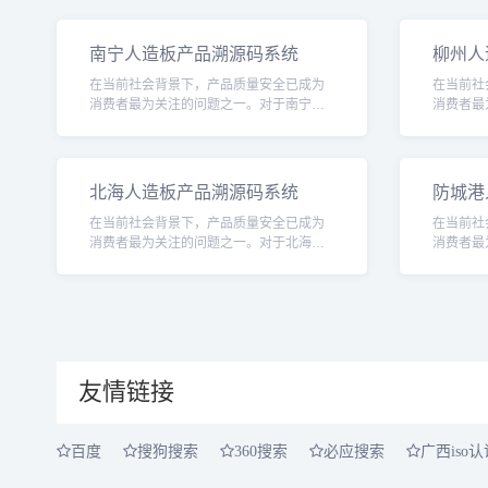
南宁人造板产品溯源码系统
柳州人
在当前社会背景下，产品质量安全已成为
在当前社
消费者最为关注的问题之一。对于南宁人
消费者最
造板行业而言，确保产品的质量安全不仅
造板行业
关乎消费者的健康与安全，更是企业信誉
关乎消费
和社会责任的重要
和社会责
北海人造板产品溯源码系统
防城港
在当前社会背景下，产品质量安全已成为
在当前社
消费者最为关注的问题之一。对于北海人
消费者最
造板行业而言，确保产品的质量安全不仅
人造板行
关乎消费者的健康与安全，更是企业信誉
仅关乎消
和社会责任的重要
誉和社会
友情链接
百度
搜狗搜索
360搜索
必应搜索
广西iso认